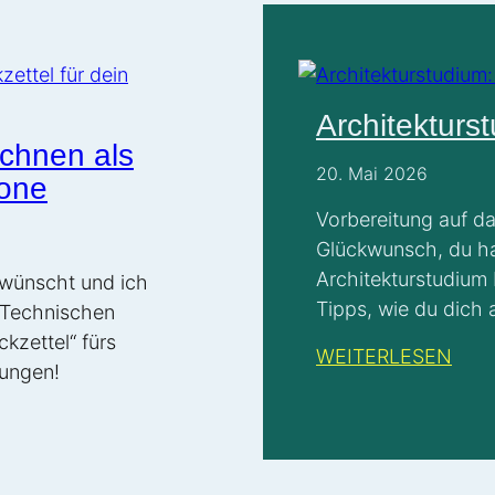
Architekturs
chnen als
20. Mai 2026
hone
Vorbereitung auf da
Glückwunsch, du has
Architekturstudium 
ewünscht und ich
Tipps, wie du dich 
 Technischen
vorbereitest. Oder 
ckzettel“ fürs
WEITERLESEN
hier für Tipps für 
lungen!
Voraussetzungen Beru
brauchst realistisc
Egal ob du 18 oder 
Studienanfänger*in