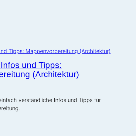
und vom Berufsalltag als Architekt*in. Das
üchterung und Enttäuschung in den ersten
er auch Studienabbrüchen, die eigentlich
 Infos und Tipps:
eitung (Architektur)
nfach verständliche Infos und Tipps für
reitung.