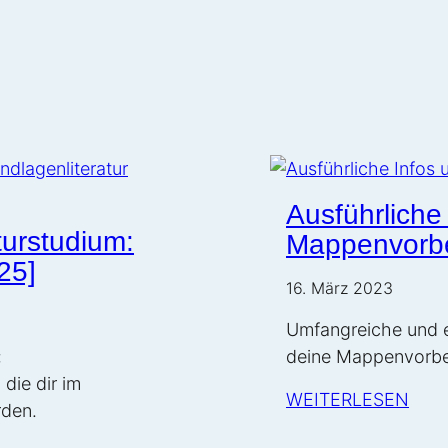
Architekturstudium 
führt zu Frust, Ern
Semestern. Und leid
vermeidbar…
Ausführliche
urstudium:
Mappenvorber
25]
16. März 2023
Umfangreiche und ei
:
deine Mappenvorbe
die dir im
WEITERLESEN
rden.