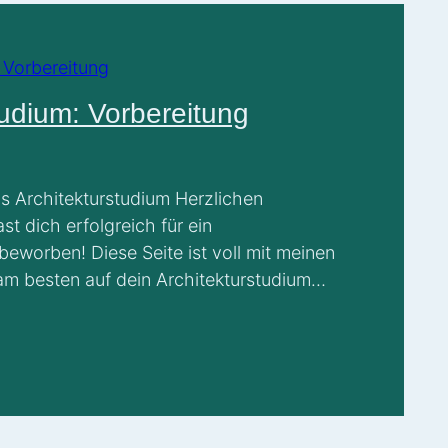
tudium: Vorbereitung
s Architekturstudium Herzlichen
t dich erfolgreich für ein
beworben! Diese Seite ist voll mit meinen
am besten auf dein Architekturstudium
hast du noch keinen Studienplatz? Klick
deine Bewerbung und Infos zu den
f Architekt*in. First things first Du
he Vorstellungen von Studium und Beruf
über 30 bist: Nur sehr, sehr wenige
nen haben realistische Vorstellungen vom