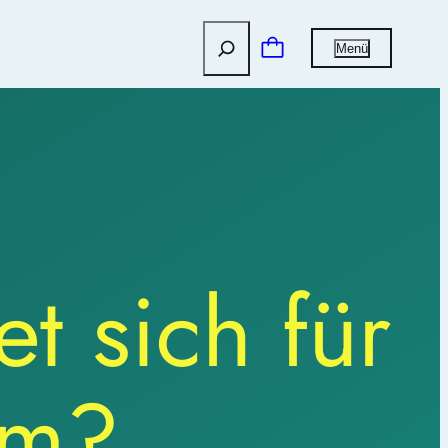
Suchen
Menü
t sich für
um?