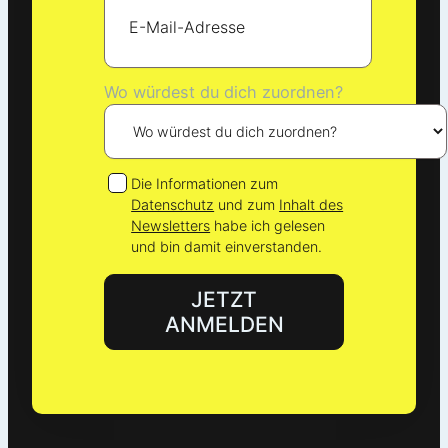
Wo würdest du dich zuordnen?
Die Informationen zum
Datenschutz
und zum
Inhalt des
Newsletters
habe ich gelesen
und bin damit einverstanden.
JETZT
ANMELDEN