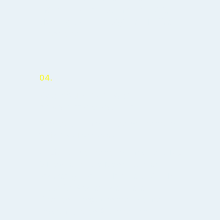
möchtest, kannst du mir – freiwillig –
über Paypal einen „digitalen“ Kaffee
spendieren.
04.
Wie häufig wird der
Newsletter versandt?
Architektur-Nachrichten versende ich
1 bis 2 Mal pro Monat
.
Zusätzlich versende ich maximal 2 bis
3 Newsletter pro Monat zu allen
anderen genannten Inhalten, wie z.B.
Tipps für Studierende. Diese
Frequenz hängt von den Themen
sowie aktuellen Aktionen und