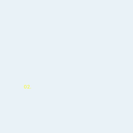
Dokumentationen und -Reportagen, Architekturbüc
sowie Veranstaltungen für Architektur-Interessierte
aktuelle Entwicklungen in der Architektur-Branche.
Zusätzlich sende ich Studieninteressierten und Stud
entspanntes und erfolgreiches Architekturstudium 
Architekturstudium und zum Beruf Architekt*in.
Darüber hinaus informiere ich über Aktuelles auf Arc
Produkt-Updates, neue Blogbeiträge und Angebote
dir Einblicke in meine Arbeit.
02.
Muss ich dafür was
bezahlen?
Nein, der Newsletter ist kostenlos.
Wenn dir der Newsletter gefällt und
du meine Arbeit unterstützen