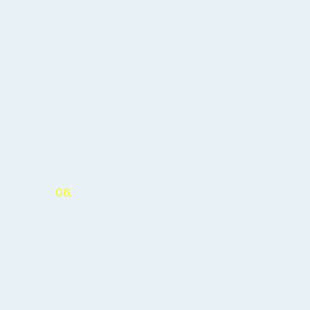
Veranstaltungen ab.
06.
Kann ich mich wieder
abmelden?
Das wäre zwar schade, aber na klar:
Am Ende jedes Newsletters gibt es
einen Unsubscribe-Link.