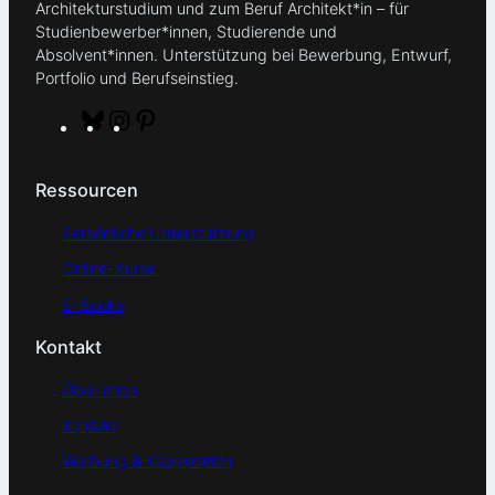
Architekturstudium und zum Beruf Architekt*in – für
Studienbewerber*innen, Studierende und
Absolvent*innen. Unterstützung bei Bewerbung, Entwurf,
Portfolio und Berufseinstieg.
B
I
P
l
n
i
u
s
n
Ressourcen
e
t
t
s
a
e
Persönliche Unterstützung
k
g
r
Online-Kurse
y
r
e
a
s
E-Books
m
t
Kontakt
Über mich
Kontakt
Werbung & Kooperation