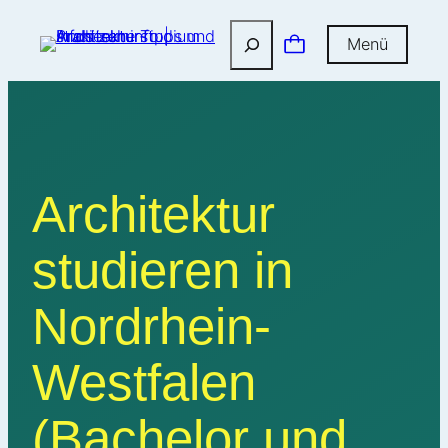
Suchen
Menü
Architektur
studieren in
Nordrhein-
Westfalen
(Bachelor und