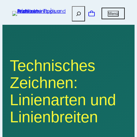
Suchen
Menü
Technisches
Zeichnen:
Linienarten und
Linienbreiten