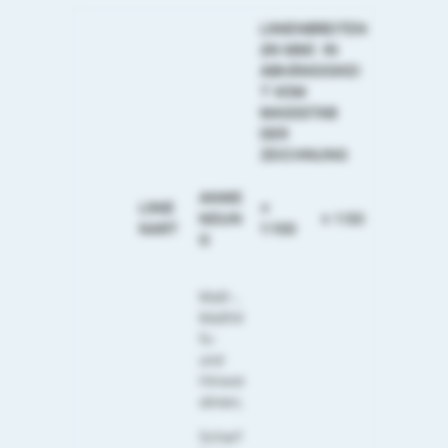
LINIENBREITEN
(IN MM) IN
ABHÄNGIGKEI
T VOM
MASSSTAB D
ER Z
EICHNUNG
ANWE
LINIE
≤
NDUN
≥ 1:50
NART
1:100
G
Maß-,
Maßhil
fs-
und
Hinwei
slinien;
Scharf