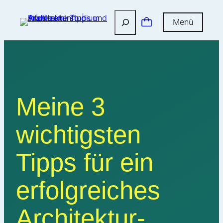
Suchen
Menü
Meine 3
wichtigsten
Tipps für ein
erfolgreiches
Architektur­