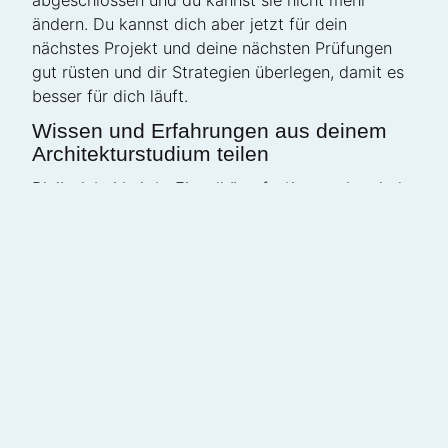
ändern. Du kannst dich aber jetzt für dein
nächstes Projekt und deine nächsten Prüfungen
gut rüsten und dir Strategien überlegen, damit es
besser für dich läuft.
Wissen und Erfahrungen aus deinem
Architekturstudium teilen
Bleib dabei kein*e Einzelkämpfer*in, sondern hol
deine Profs und ein paar nette Kommiliton*innen in
dein Boot.
Du wirst sehen, die meisten sind sehr
aufgeschlossen, wenn du offen auf sie zugehst,
über Probleme sprichst sowie um Kritik oder Ideen
für Lösungen bittest und deinen Kommiliton*innen
ebenso deine Unterstützung anbietest.Naja… und
mit den egozentrischen Dudes, die ihr
Architekturstudium als Konkurrenzkampfarena
verstehen, wollen wir ohnehin nichts zu tun haben.