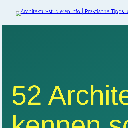
52 Archit
kennen so