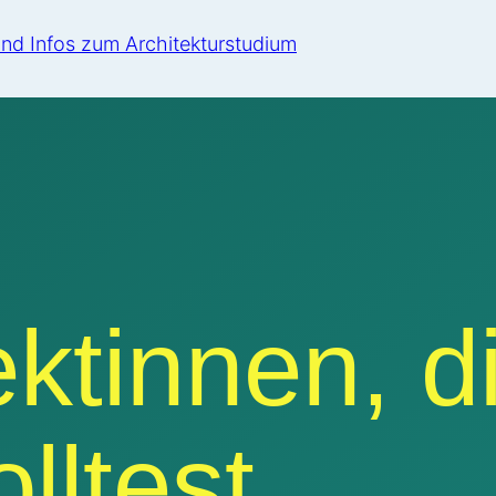
ektinnen, d
lltest